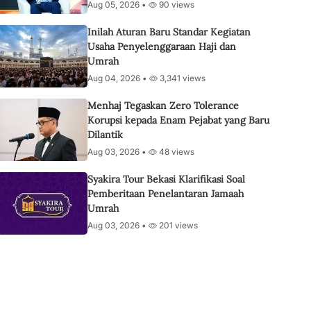
Aug 05, 2026 •
90 views
Inilah Aturan Baru Standar Kegiatan
Usaha Penyelenggaraan Haji dan
Umrah
Aug 04, 2026 •
3,341 views
Menhaj Tegaskan Zero Tolerance
Korupsi kepada Enam Pejabat yang Baru
Dilantik
Aug 03, 2026 •
48 views
Syakira Tour Bekasi Klarifikasi Soal
Pemberitaan Penelantaran Jamaah
Umrah
Aug 03, 2026 •
201 views