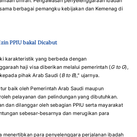
jamaah umrah. Pengawasan penyelenggaraan ibadah
rsama berbagai pemangku kebijakan dan Kemenag di
zin PPIU bakal Dicabut
ki karakteristik yang berbeda dengan
garaah haji visa diberikan melalui pemerintah (
G to G
),
kepada pihak Arab Saudi (
B to B
),” ujarnya.
tur baik oleh Pemerintah Arab Saudi maupun
roleh pelayanan dan pelindungan yang dibutuhkan.
ikan dan dilanggar oleh sebagian PPIU serta mayarakat
euntungan sebesar-besarnya dan merugikan para
a menertibkan para penyelenggara perjalanan ibadah