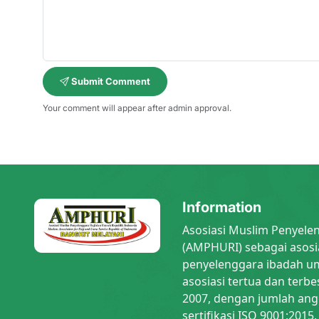
Submit Comment
Your comment will appear after admin approval.
Information
Asosiasi Muslim Penyele
(AMPHURI) sebagai asosi
penyelenggara ibadah um
asosiasi tertua dan terbe
2007, dengan jumlah ang
sertifikasi ISO 9001:2015.