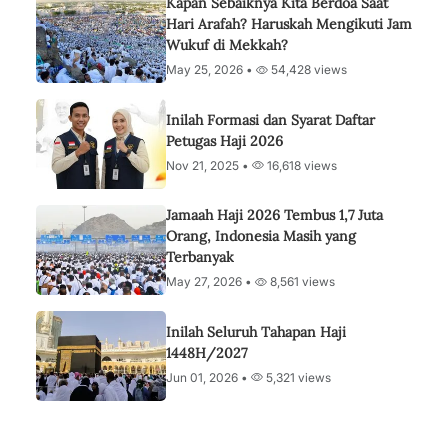
Kapan Sebaiknya Kita Berdoa Saat
Hari Arafah? Haruskah Mengikuti Jam
Wukuf di Mekkah?
May 25, 2026 •
54,428 views
Inilah Formasi dan Syarat Daftar
Petugas Haji 2026
Nov 21, 2025 •
16,618 views
Jamaah Haji 2026 Tembus 1,7 Juta
Orang, Indonesia Masih yang
Terbanyak
May 27, 2026 •
8,561 views
Inilah Seluruh Tahapan Haji
1448H/2027
Jun 01, 2026 •
5,321 views