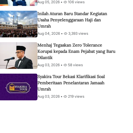
Aug 05, 2026 •
106 views
Inilah Aturan Baru Standar Kegiatan
Usaha Penyelenggaraan Haji dan
Umrah
Aug 04, 2026 •
3,393 views
Menhaj Tegaskan Zero Tolerance
Korupsi kepada Enam Pejabat yang Baru
Dilantik
Aug 03, 2026 •
58 views
Syakira Tour Bekasi Klarifikasi Soal
Pemberitaan Penelantaran Jamaah
Umrah
Aug 03, 2026 •
219 views