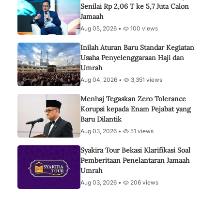
Senilai Rp 2,06 T ke 5,7 Juta Calon
Jamaah
Aug 05, 2026 •
100 views
Inilah Aturan Baru Standar Kegiatan
Usaha Penyelenggaraan Haji dan
Umrah
Aug 04, 2026 •
3,351 views
Menhaj Tegaskan Zero Tolerance
Korupsi kepada Enam Pejabat yang
Baru Dilantik
Aug 03, 2026 •
51 views
Syakira Tour Bekasi Klarifikasi Soal
Pemberitaan Penelantaran Jamaah
Umrah
Aug 03, 2026 •
206 views