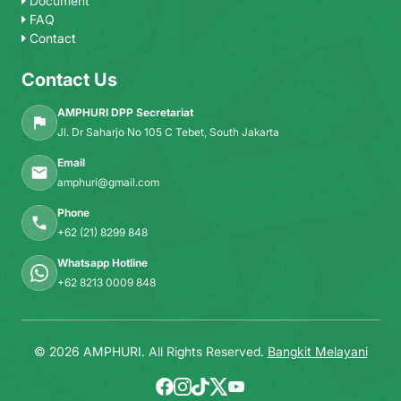
Document
FAQ
Contact
Contact Us
AMPHURI DPP Secretariat
Jl. Dr Saharjo No 105 C Tebet, South Jakarta
Email
amphuri@gmail.com
Phone
+62 (21) 8299 848
Whatsapp Hotline
+62 8213 0009 848
© 2026 AMPHURI. All Rights Reserved.
Bangkit Melayani