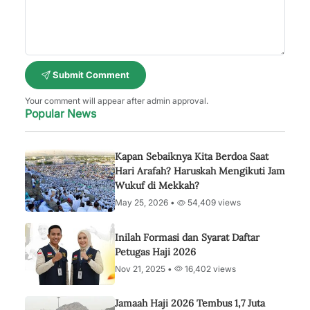
Submit Comment
Your comment will appear after admin approval.
Popular News
Kapan Sebaiknya Kita Berdoa Saat
Hari Arafah? Haruskah Mengikuti Jam
Wukuf di Mekkah?
May 25, 2026 •
54,409 views
Inilah Formasi dan Syarat Daftar
Petugas Haji 2026
Nov 21, 2025 •
16,402 views
Jamaah Haji 2026 Tembus 1,7 Juta