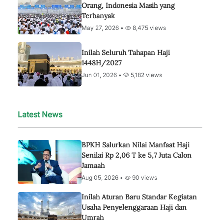
Orang, Indonesia Masih yang
Terbanyak
May 27, 2026 •
8,475 views
Inilah Seluruh Tahapan Haji
1448H/2027
Jun 01, 2026 •
5,182 views
Latest News
BPKH Salurkan Nilai Manfaat Haji
Senilai Rp 2,06 T ke 5,7 Juta Calon
Jamaah
Aug 05, 2026 •
90 views
Inilah Aturan Baru Standar Kegiatan
Usaha Penyelenggaraan Haji dan
Umrah