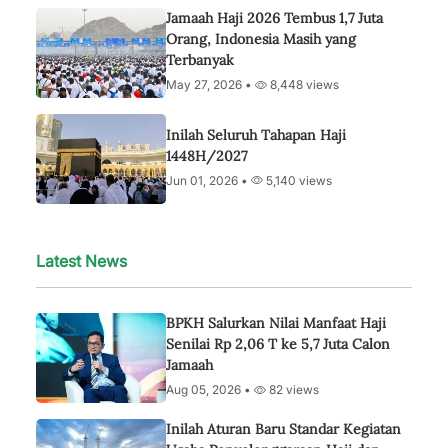
Jamaah Haji 2026 Tembus 1,7 Juta
Orang, Indonesia Masih yang
Terbanyak
May 27, 2026 •
8,448 views
Inilah Seluruh Tahapan Haji
1448H/2027
Jun 01, 2026 •
5,140 views
Latest News
BPKH Salurkan Nilai Manfaat Haji
Senilai Rp 2,06 T ke 5,7 Juta Calon
Jamaah
Aug 05, 2026 •
82 views
Inilah Aturan Baru Standar Kegiatan