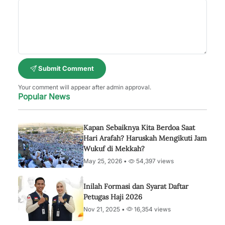
Submit Comment
Your comment will appear after admin approval.
Popular News
Kapan Sebaiknya Kita Berdoa Saat
Hari Arafah? Haruskah Mengikuti Jam
Wukuf di Mekkah?
May 25, 2026 •
54,397 views
Inilah Formasi dan Syarat Daftar
Petugas Haji 2026
Nov 21, 2025 •
16,354 views