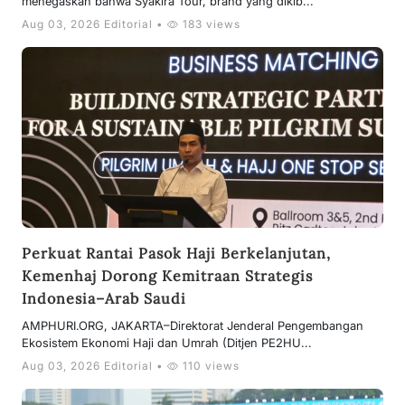
menegaskan bahwa Syakira Tour, brand yang dikib...
Aug 03, 2026 Editorial •
183 views
Perkuat Rantai Pasok Haji Berkelanjutan,
Kemenhaj Dorong Kemitraan Strategis
Indonesia–Arab Saudi
AMPHURI.ORG, JAKARTA–Direktorat Jenderal Pengembangan
Ekosistem Ekonomi Haji dan Umrah (Ditjen PE2HU...
Aug 03, 2026 Editorial •
110 views