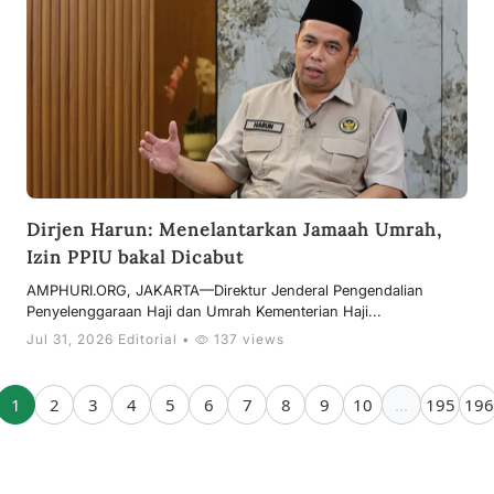
Dirjen Harun: Menelantarkan Jamaah Umrah,
Izin PPIU bakal Dicabut
AMPHURI.ORG, JAKARTA—Direktur Jenderal Pengendalian
Penyelenggaraan Haji dan Umrah Kementerian Haji...
Jul 31, 2026 Editorial •
137 views
1
2
3
4
5
6
7
8
9
10
...
195
196