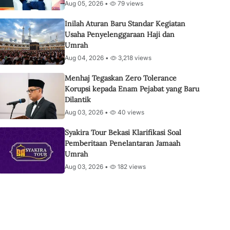
Aug 05, 2026 •
79 views
Inilah Aturan Baru Standar Kegiatan
Usaha Penyelenggaraan Haji dan
Umrah
Aug 04, 2026 •
3,218 views
Menhaj Tegaskan Zero Tolerance
Korupsi kepada Enam Pejabat yang Baru
Dilantik
Aug 03, 2026 •
40 views
Syakira Tour Bekasi Klarifikasi Soal
Pemberitaan Penelantaran Jamaah
Umrah
Aug 03, 2026 •
182 views