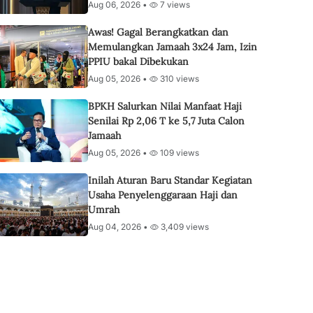
Aug 06, 2026 •
7 views
Awas! Gagal Berangkatkan dan
Memulangkan Jamaah 3x24 Jam, Izin
PPIU bakal Dibekukan
Aug 05, 2026 •
310 views
BPKH Salurkan Nilai Manfaat Haji
Senilai Rp 2,06 T ke 5,7 Juta Calon
Jamaah
Aug 05, 2026 •
109 views
Inilah Aturan Baru Standar Kegiatan
Usaha Penyelenggaraan Haji dan
Umrah
Aug 04, 2026 •
3,409 views