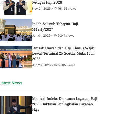
Petugas Haji 2026
Nov 21, 2025 •
16,465 views
Inilah Seluruh Tahapan Haji
1448H/2027
Jun 01, 2026 •
5,241 views
Jamaah Umrah dan Haji Khusus Wajib
Lewat Terminal 2F Soetta, Mulai 1 Juli
2026
Jun 26, 2026 •
3,505 views
Latest News
Menhaj: Indeks Kepuasan Layanan Haji
2026 Buktikan Peningkatan Layanan
Haji