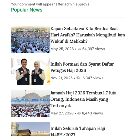
Your comment will appear after admin approval.
Popular News
Kapan Sebaiknya Kita Berdoa Saat
Hari Arafah? Haruskah Mengikuti Jam
Wukuf di Mekkah?
May 25, 2026 •
54,397 views
Inilah Formasi dan Syarat Daftar
Petugas Haji 2026
Nov 21, 2025 •
16,347 views
Jamaah Haji 2026 Tembus 1,7 Juta
Orang, Indonesia Masih yang
Terbanyak
May 27, 2026 •
8,443 views
Inilah Seluruh Tahapan Haji
1448H/2027