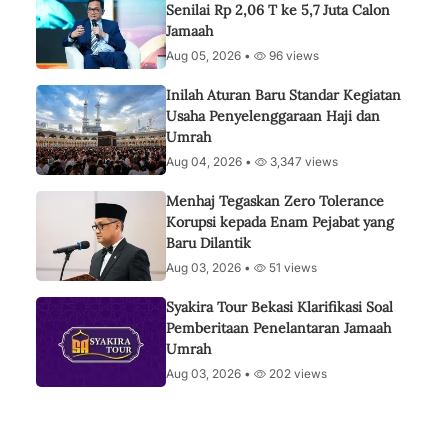
Senilai Rp 2,06 T ke 5,7 Juta Calon
Jamaah
Aug 05, 2026 •
96 views
Inilah Aturan Baru Standar Kegiatan
Usaha Penyelenggaraan Haji dan
Umrah
Aug 04, 2026 •
3,347 views
Menhaj Tegaskan Zero Tolerance
Korupsi kepada Enam Pejabat yang
Baru Dilantik
Aug 03, 2026 •
51 views
Syakira Tour Bekasi Klarifikasi Soal
Pemberitaan Penelantaran Jamaah
Umrah
Aug 03, 2026 •
202 views