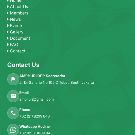
Home
About Us
Members
News
Events
Gallery
Document
FAQ
Contact
Contact Us
AMPHURI DPP Secretariat
Jl. Dr Saharjo No 105 C Tebet, South Jakarta
Email
amphuri@gmail.com
Phone
+62 (21) 8299 848
Whatsapp Hotline
+62 8213 0009 848