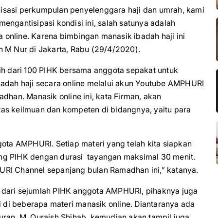
isasi perkumpulan penyelenggara haji dan umrah, kami
engantisipasi kondisi ini, salah satunya adalah
online. Karena bimbingan manasik ibadah haji ini
n M Nur di Jakarta, Rabu (29/4/2020).
 dari 100 PIHK bersama anggota sepakat untuk
ah haji secara online melalui akun Youtube AMPHURI
dhan. Manasik online ini, kata Firman, akan
as keilmuan dan kompeten di bidangnya, yaitu para
gota AMPHURI. Setiap materi yang telah kita siapkan
ng PIHK dengan durasi tayangan maksimal 30 menit.
URI Channel sepanjang bulan Ramadhan ini,” katanya.
 dari sejumlah PIHK anggota AMPHURI, pihaknya juga
di beberapa materi manasik online. Diantaranya ada
uran, M. Quraish Shihab, kemudian akan tampil juga