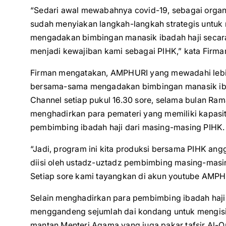
“Sedari awal mewabahnya covid-19, sebagai organ
sudah menyiakan langkah-langkah strategis untuk m
mengadakan bimbingan manasik ibadah haji secara 
menjadi kewajiban kami sebagai PIHK,” kata Firma
Firman mengatakan, AMPHURI yang mewadahi lebih
bersama-sama mengadakan bimbingan manasik ibad
Channel setiap pukul 16.30 sore, selama bulan Rama
menghadirkan para pemateri yang memiliki kapasit
pembimbing ibadah haji dari masing-masing PIHK.
“Jadi, program ini kita produksi bersama PIHK ang
diisi oleh ustadz-uztadz pembimbing masing-masi
Setiap sore kami tayangkan di akun youtube AMPH
Selain menghadirkan para pembimbing ibadah haji
menggandeng sejumlah dai kondang untuk mengisi 
mantan Menteri Agama yang juga pakar tafsir Al-Q