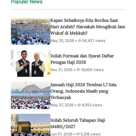
Popular News
Kapan Sebaiknya Kita Berdoa Saat
Hari Arafah? Haruskah Mengikuti Jam
Wukuf di Mekkah?
May 25, 2026 •
54,427 views
Inilah Formasi dan Syarat Daftar
Petugas Haji 2026
Nov 21, 2025 •
16,600 views
Jamaah Haji 2026 Tembus 1,7 Juta
Orang, Indonesia Masih yang
Terbanyak
May 27, 2026 •
8,553 views
Inilah Seluruh Tahapan Haji
1448H/2027
Jun 01, 2026 •
5,316 views