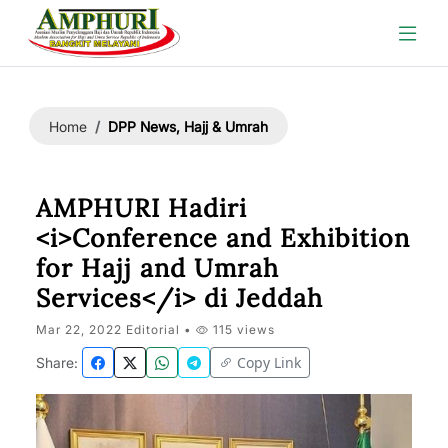
DPP News, Hajj & Umrah
Home
AMPHURI Hadiri
<i>Conference and Exhibition
for Hajj and Umrah
Services</i> di Jeddah
Mar 22, 2022 Editorial •
115 views
Copy Link
Share: