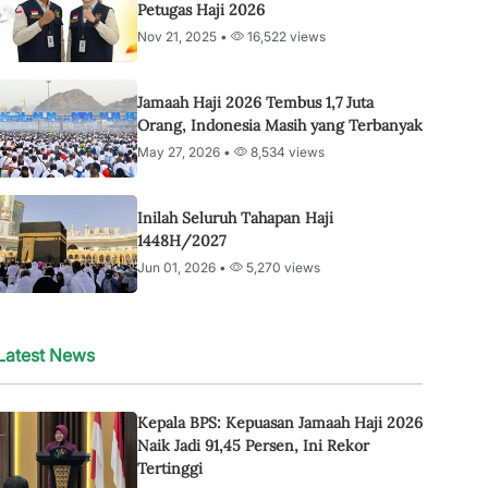
Petugas Haji 2026
Nov 21, 2025 •
16,522 views
Jamaah Haji 2026 Tembus 1,7 Juta
Orang, Indonesia Masih yang Terbanyak
May 27, 2026 •
8,534 views
Inilah Seluruh Tahapan Haji
1448H/2027
Jun 01, 2026 •
5,270 views
Latest News
Kepala BPS: Kepuasan Jamaah Haji 2026
Naik Jadi 91,45 Persen, Ini Rekor
Tertinggi