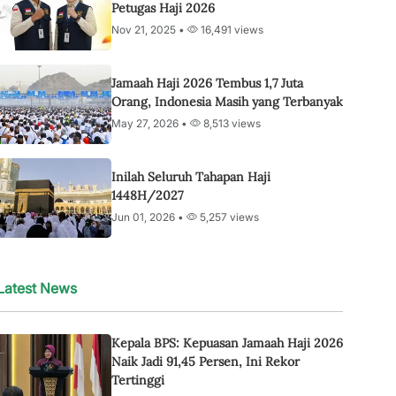
Petugas Haji 2026
Nov 21, 2025 •
16,491 views
Jamaah Haji 2026 Tembus 1,7 Juta
Orang, Indonesia Masih yang Terbanyak
May 27, 2026 •
8,513 views
Inilah Seluruh Tahapan Haji
1448H/2027
Jun 01, 2026 •
5,257 views
Latest News
Kepala BPS: Kepuasan Jamaah Haji 2026
Naik Jadi 91,45 Persen, Ini Rekor
Tertinggi