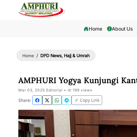
Home
About Us
DPD News, Hajj & Umrah
Home
AMPHURI Yogya Kunjungi Kant
Mar 03, 2025 Editorial •
199 views
Copy Link
Share: