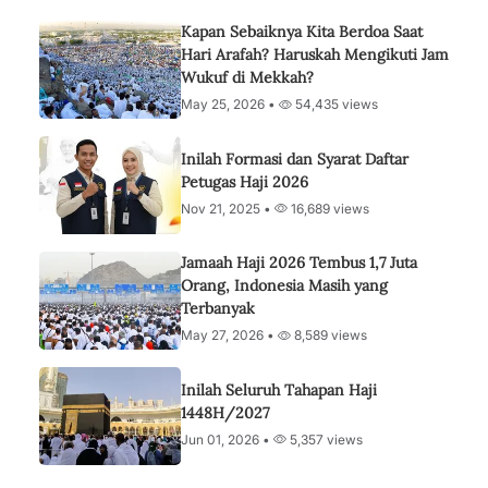
Kapan Sebaiknya Kita Berdoa Saat
Hari Arafah? Haruskah Mengikuti Jam
Wukuf di Mekkah?
May 25, 2026 •
54,435 views
Inilah Formasi dan Syarat Daftar
Petugas Haji 2026
Nov 21, 2025 •
16,689 views
Jamaah Haji 2026 Tembus 1,7 Juta
Orang, Indonesia Masih yang
Terbanyak
May 27, 2026 •
8,589 views
Inilah Seluruh Tahapan Haji
1448H/2027
Jun 01, 2026 •
5,357 views