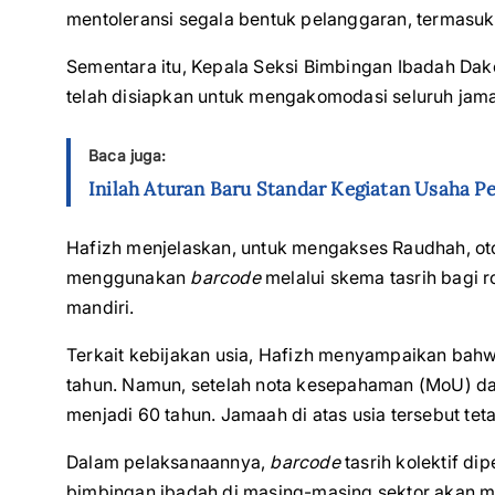
mentoleransi segala bentuk pelanggaran, termasuk 
Sementara itu, Kepala Seksi Bimbingan Ibadah Dake
telah disiapkan untuk mengakomodasi seluruh jamaa
Baca juga:
Inilah Aturan Baru Standar Kegiatan Usaha P
Hafizh menjelaskan, untuk mengakses Raudhah, oto
menggunakan
barcode
melalui skema tasrih bagi 
mandiri.
Terkait kebijakan usia, Hafizh menyampaikan bahw
tahun. Namun, setelah nota kesepahaman (MoU) dan
menjadi 60 tahun. Jamaah di atas usia tersebut tet
Dalam pelaksanaannya,
barcode
tasrih kolektif d
bimbingan ibadah di masing-masing sektor akan m