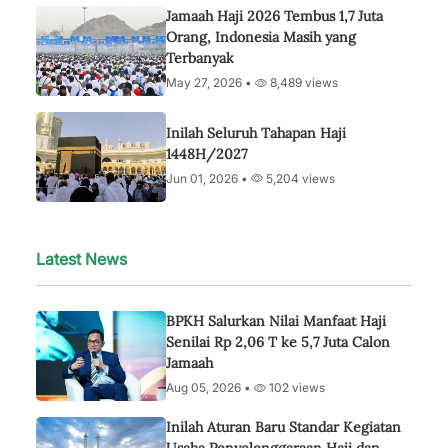
Jamaah Haji 2026 Tembus 1,7 Juta
Orang, Indonesia Masih yang
Terbanyak
May 27, 2026 •
8,489 views
Inilah Seluruh Tahapan Haji
1448H/2027
Jun 01, 2026 •
5,204 views
Latest News
BPKH Salurkan Nilai Manfaat Haji
Senilai Rp 2,06 T ke 5,7 Juta Calon
Jamaah
Aug 05, 2026 •
102 views
Inilah Aturan Baru Standar Kegiatan