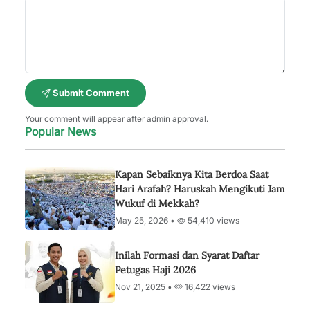
Submit Comment
Your comment will appear after admin approval.
Popular News
Kapan Sebaiknya Kita Berdoa Saat
Hari Arafah? Haruskah Mengikuti Jam
Wukuf di Mekkah?
May 25, 2026 •
54,410 views
Inilah Formasi dan Syarat Daftar
Petugas Haji 2026
Nov 21, 2025 •
16,422 views