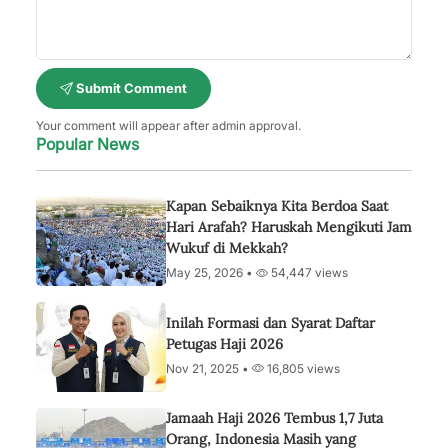
Submit Comment
Your comment will appear after admin approval.
Popular News
Kapan Sebaiknya Kita Berdoa Saat
Hari Arafah? Haruskah Mengikuti Jam
Wukuf di Mekkah?
May 25, 2026 •
54,447 views
Inilah Formasi dan Syarat Daftar
Petugas Haji 2026
Nov 21, 2025 •
16,805 views
Jamaah Haji 2026 Tembus 1,7 Juta
Orang, Indonesia Masih yang