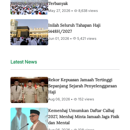
Terbanyak
May 27, 2026 •
8,638 views
Inilah Seluruh Tahapan Haji
1448H/2027
Jun 01, 2026 •
5,421 views
Latest News
Rekor Kepuasan Jamaah Tertinggi
Sepanjang Sejarah Penyelenggaraan
Haji
Aug 06, 2026 •
152 views
Kemenhaj Umumkan Daftar Calhaj
2027, Menhaj Minta Jamaah Jaga Fisik
dan Mental
Aug 06, 2026 •
108 views