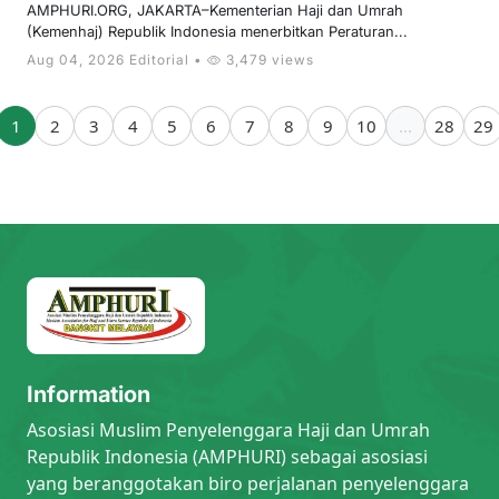
AMPHURI.ORG, JAKARTA–Kementerian Haji dan Umrah
(Kemenhaj) Republik Indonesia menerbitkan Peraturan...
Aug 04, 2026 Editorial •
3,479 views
1
2
3
4
5
6
7
8
9
10
...
28
29
Information
Asosiasi Muslim Penyelenggara Haji dan Umrah
Republik Indonesia (AMPHURI) sebagai asosiasi
yang beranggotakan biro perjalanan penyelenggara