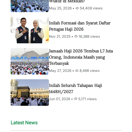
Wukuf di Mekkah?
May 25, 2026 •
54,408 views
Inilah Formasi dan Syarat Daftar
Petugas Haji 2026
Nov 21, 2025 •
16,388 views
Jamaah Haji 2026 Tembus 1,7 Juta
Orang, Indonesia Masih yang
Terbanyak
May 27, 2026 •
8,466 views
Inilah Seluruh Tahapan Haji
1448H/2027
Jun 01, 2026 •
5,171 views
Latest News