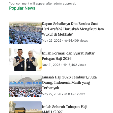
Your comment will appear after admin approval.
Popular News
Kapan Sebaiknya Kita Berdoa Saat
Hari Arafah? Haruskah Mengikuti Jam
Wukuf di Mekkah?
May 25, 2026 •
54,409 views
Inilah Formasi dan Syarat Daftar
Petugas Haji 2026
Nov 21, 2025 •
16,402 views
Jamaah Haji 2026 Tembus 1,7 Juta
Orang, Indonesia Masih yang
Terbanyak
May 27, 2026 •
8,475 views
Inilah Seluruh Tahapan Haji
1448H/2027