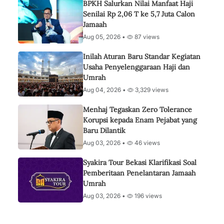
BPKH Salurkan Nilai Manfaat Haji
Senilai Rp 2,06 T ke 5,7 Juta Calon
Jamaah
Aug 05, 2026 •
87 views
Inilah Aturan Baru Standar Kegiatan
Usaha Penyelenggaraan Haji dan
Umrah
Aug 04, 2026 •
3,329 views
Menhaj Tegaskan Zero Tolerance
Korupsi kepada Enam Pejabat yang
Baru Dilantik
Aug 03, 2026 •
46 views
Syakira Tour Bekasi Klarifikasi Soal
Pemberitaan Penelantaran Jamaah
Umrah
Aug 03, 2026 •
196 views