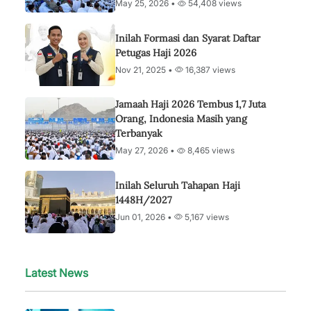
May 25, 2026 •
54,408 views
Inilah Formasi dan Syarat Daftar
Petugas Haji 2026
Nov 21, 2025 •
16,387 views
Jamaah Haji 2026 Tembus 1,7 Juta
Orang, Indonesia Masih yang
Terbanyak
May 27, 2026 •
8,465 views
Inilah Seluruh Tahapan Haji
1448H/2027
Jun 01, 2026 •
5,167 views
Latest News