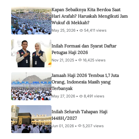
Kapan Sebaiknya Kita Berdoa Saat
Hari Arafah? Haruskah Mengikuti Jam
Wukuf di Mekkah?
May 25, 2026 •
54,411 views
Inilah Formasi dan Syarat Daftar
Petugas Haji 2026
Nov 21, 2025 •
16,425 views
Jamaah Haji 2026 Tembus 1,7 Juta
Orang, Indonesia Masih yang
Terbanyak
May 27, 2026 •
8,491 views
Inilah Seluruh Tahapan Haji
1448H/2027
Jun 01, 2026 •
5,207 views