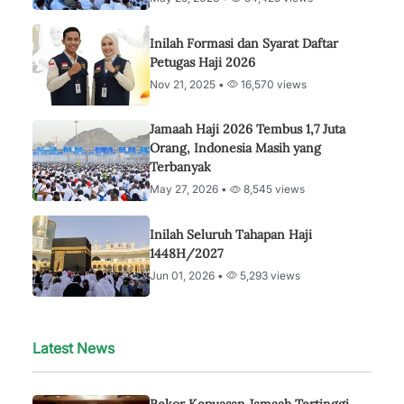
Inilah Formasi dan Syarat Daftar
Petugas Haji 2026
Nov 21, 2025 •
16,570 views
Jamaah Haji 2026 Tembus 1,7 Juta
Orang, Indonesia Masih yang
Terbanyak
May 27, 2026 •
8,545 views
Inilah Seluruh Tahapan Haji
1448H/2027
Jun 01, 2026 •
5,293 views
Latest News