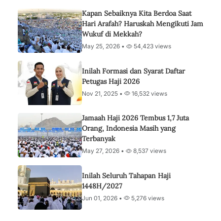
Kapan Sebaiknya Kita Berdoa Saat
Hari Arafah? Haruskah Mengikuti Jam
Wukuf di Mekkah?
May 25, 2026 •
54,423 views
Inilah Formasi dan Syarat Daftar
Petugas Haji 2026
Nov 21, 2025 •
16,532 views
Jamaah Haji 2026 Tembus 1,7 Juta
Orang, Indonesia Masih yang
Terbanyak
May 27, 2026 •
8,537 views
Inilah Seluruh Tahapan Haji
1448H/2027
Jun 01, 2026 •
5,276 views