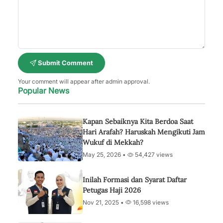
Submit Comment
Your comment will appear after admin approval.
Popular News
Kapan Sebaiknya Kita Berdoa Saat
Hari Arafah? Haruskah Mengikuti Jam
Wukuf di Mekkah?
May 25, 2026 •
54,427 views
Inilah Formasi dan Syarat Daftar
Petugas Haji 2026
Nov 21, 2025 •
16,598 views