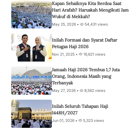
Kapan Sebaiknya Kita Berdoa Saat
Hari Arafah? Haruskah Mengikuti Jam
Wukuf di Mekkah?
May 25, 2026 •
54,431 views
Inilah Formasi dan Syarat Daftar
Petugas Haji 2026
Nov 21, 2025 •
16,621 views
Jamaah Haji 2026 Tembus 1,7 Juta
Orang, Indonesia Masih yang
Terbanyak
May 27, 2026 •
8,562 views
Inilah Seluruh Tahapan Haji
1448H/2027
Jun 01, 2026 •
5,323 views