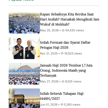
Kapan Sebaiknya Kita Berdoa Saat
Hari Arafah? Haruskah Mengikuti Jam
Wukuf di Mekkah?
May 25, 2026 •
54,420 views
Inilah Formasi dan Syarat Daftar
Petugas Haji 2026
Nov 21, 2025 •
16,503 views
Jamaah Haji 2026 Tembus 1,7 Juta
Orang, Indonesia Masih yang
Terbanyak
May 27, 2026 •
8,525 views
Inilah Seluruh Tahapan Haji
1448H/2027
Jun 01, 2026 •
5,263 views