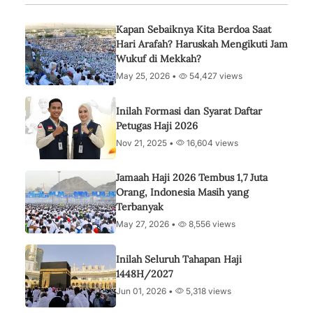
Kapan Sebaiknya Kita Berdoa Saat
Hari Arafah? Haruskah Mengikuti Jam
Wukuf di Mekkah?
May 25, 2026 •
54,427 views
Inilah Formasi dan Syarat Daftar
Petugas Haji 2026
Nov 21, 2025 •
16,604 views
Jamaah Haji 2026 Tembus 1,7 Juta
Orang, Indonesia Masih yang
Terbanyak
May 27, 2026 •
8,556 views
Inilah Seluruh Tahapan Haji
1448H/2027
Jun 01, 2026 •
5,318 views