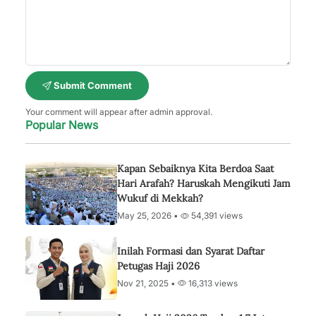
Submit Comment
Your comment will appear after admin approval.
Popular News
Kapan Sebaiknya Kita Berdoa Saat
Hari Arafah? Haruskah Mengikuti Jam
Wukuf di Mekkah?
May 25, 2026 •
54,391 views
Inilah Formasi dan Syarat Daftar
Petugas Haji 2026
Nov 21, 2025 •
16,313 views