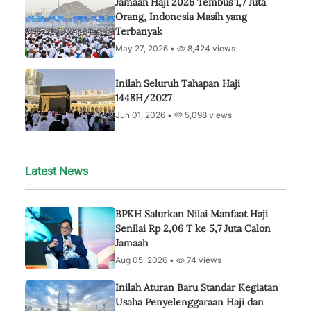
Jamaah Haji 2026 Tembus 1,7 Juta
Orang, Indonesia Masih yang
Terbanyak
May 27, 2026 •
8,424 views
Inilah Seluruh Tahapan Haji
1448H/2027
Jun 01, 2026 •
5,098 views
Latest News
BPKH Salurkan Nilai Manfaat Haji
Senilai Rp 2,06 T ke 5,7 Juta Calon
Jamaah
Aug 05, 2026 •
74 views
Inilah Aturan Baru Standar Kegiatan
Usaha Penyelenggaraan Haji dan