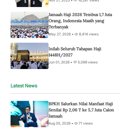
Nov 21, 2025 •
16,287 views
Jamaah Haji 2026 Tembus 1,7 Juta
Orang, Indonesia Masih yang
Terbanyak
May 27, 2026 •
8,414 views
Inilah Seluruh Tahapan Haji
1448H/2027
Jun 01, 2026 •
5,069 views
Latest News
BPKH Salurkan Nilai Manfaat Haji
Senilai Rp 2,06 T ke 5,7 Juta Calon
Jamaah
Aug 05, 2026 •
71 views