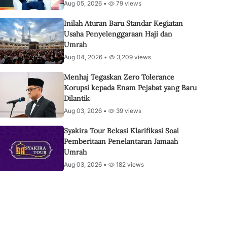
Aug 05, 2026 •
79 views
Inilah Aturan Baru Standar Kegiatan
Usaha Penyelenggaraan Haji dan
Umrah
Aug 04, 2026 •
3,209 views
Menhaj Tegaskan Zero Tolerance
Korupsi kepada Enam Pejabat yang Baru
Dilantik
Aug 03, 2026 •
39 views
Syakira Tour Bekasi Klarifikasi Soal
Pemberitaan Penelantaran Jamaah
Umrah
Aug 03, 2026 •
182 views