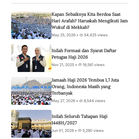
Kapan Sebaiknya Kita Berdoa Saat
Hari Arafah? Haruskah Mengikuti Jam
Wukuf di Mekkah?
May 25, 2026 •
54,425 views
Inilah Formasi dan Syarat Daftar
Petugas Haji 2026
Nov 21, 2025 •
16,561 views
Jamaah Haji 2026 Tembus 1,7 Juta
Orang, Indonesia Masih yang
Terbanyak
May 27, 2026 •
8,544 views
Inilah Seluruh Tahapan Haji
1448H/2027
Jun 01, 2026 •
5,290 views