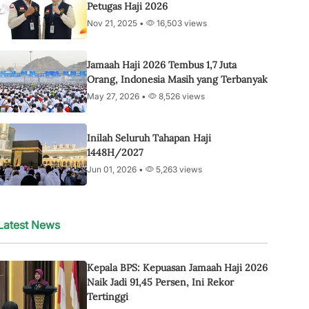
Petugas Haji 2026
Nov 21, 2025 •
16,503 views
Jamaah Haji 2026 Tembus 1,7 Juta
Orang, Indonesia Masih yang Terbanyak
May 27, 2026 •
8,526 views
Inilah Seluruh Tahapan Haji
1448H/2027
Jun 01, 2026 •
5,263 views
Latest News
Kepala BPS: Kepuasan Jamaah Haji 2026
Naik Jadi 91,45 Persen, Ini Rekor
Tertinggi