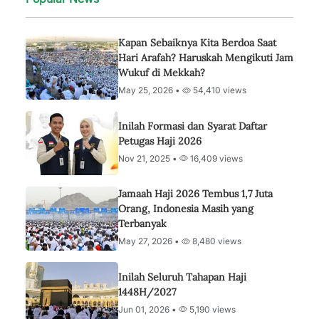
Kapan Sebaiknya Kita Berdoa Saat
Hari Arafah? Haruskah Mengikuti Jam
Wukuf di Mekkah?
May 25, 2026 •
54,410 views
Inilah Formasi dan Syarat Daftar
Petugas Haji 2026
Nov 21, 2025 •
16,409 views
Jamaah Haji 2026 Tembus 1,7 Juta
Orang, Indonesia Masih yang
Terbanyak
May 27, 2026 •
8,480 views
Inilah Seluruh Tahapan Haji
1448H/2027
Jun 01, 2026 •
5,190 views