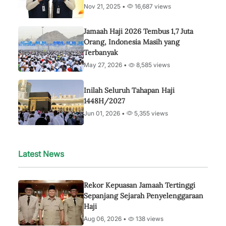
Nov 21, 2025 •
16,687 views
Jamaah Haji 2026 Tembus 1,7 Juta
Orang, Indonesia Masih yang
Terbanyak
May 27, 2026 •
8,585 views
Inilah Seluruh Tahapan Haji
1448H/2027
Jun 01, 2026 •
5,355 views
Latest News
Rekor Kepuasan Jamaah Tertinggi
Sepanjang Sejarah Penyelenggaraan
Haji
Aug 06, 2026 •
138 views