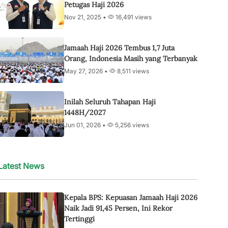
Petugas Haji 2026
Nov 21, 2025 •
16,491 views
Jamaah Haji 2026 Tembus 1,7 Juta
Orang, Indonesia Masih yang Terbanyak
May 27, 2026 •
8,511 views
Inilah Seluruh Tahapan Haji
1448H/2027
Jun 01, 2026 •
5,256 views
Latest News
Kepala BPS: Kepuasan Jamaah Haji 2026
Naik Jadi 91,45 Persen, Ini Rekor
Tertinggi