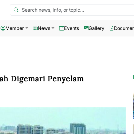
Search news
Member
News
Events
Gallery
Documen
rah Digemari Penyelam