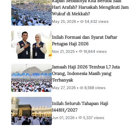
Kapan Sebaiknya Kita Berdoa Saat
Hari Arafah? Haruskah Mengikuti Jam
Wukuf di Mekkah?
May 25, 2026 •
54,432 views
Inilah Formasi dan Syarat Daftar
Petugas Haji 2026
Nov 21, 2025 •
16,644 views
Jamaah Haji 2026 Tembus 1,7 Juta
Orang, Indonesia Masih yang
Terbanyak
May 27, 2026 •
8,568 views
Inilah Seluruh Tahapan Haji
1448H/2027
Jun 01, 2026 •
5,337 views