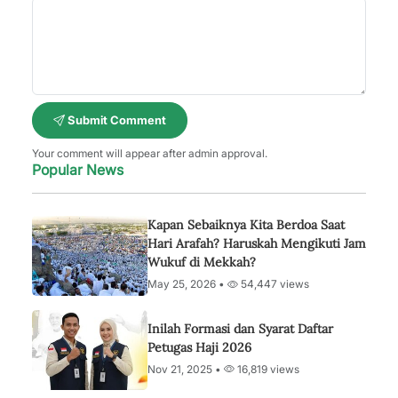
Submit Comment
Your comment will appear after admin approval.
Popular News
Kapan Sebaiknya Kita Berdoa Saat
Hari Arafah? Haruskah Mengikuti Jam
Wukuf di Mekkah?
May 25, 2026 •
54,447 views
Inilah Formasi dan Syarat Daftar
Petugas Haji 2026
Nov 21, 2025 •
16,819 views