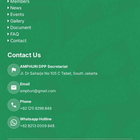
Members
News
Events
Gallery
Document
FAQ
Contact
Contact Us
AMPHURI DPP Secretariat
Jl. Dr Saharjo No 105 C Tebet, South Jakarta
Email
amphuri@gmail.com
Phone
+62 (21) 8299 848
Whatsapp Hotline
+62 8213 0009 848