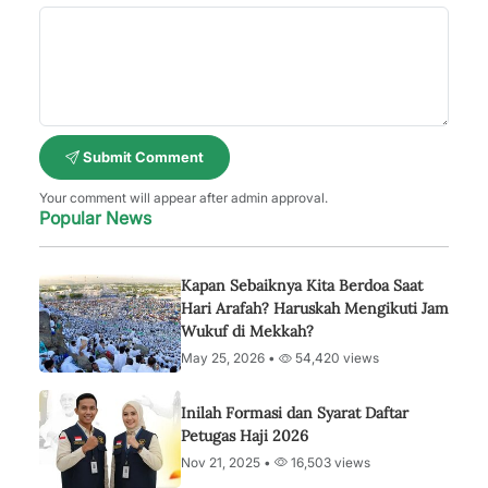
Submit Comment
Your comment will appear after admin approval.
Popular News
Kapan Sebaiknya Kita Berdoa Saat
Hari Arafah? Haruskah Mengikuti Jam
Wukuf di Mekkah?
May 25, 2026 •
54,420 views
Inilah Formasi dan Syarat Daftar
Petugas Haji 2026
Nov 21, 2025 •
16,503 views