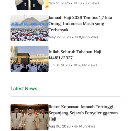
Nov 21, 2025 •
16,736 views
Jamaah Haji 2026 Tembus 1,7 Juta
Orang, Indonesia Masih yang
Terbanyak
May 27, 2026 •
8,616 views
Inilah Seluruh Tahapan Haji
1448H/2027
Jun 01, 2026 •
5,387 views
Latest News
Rekor Kepuasan Jamaah Tertinggi
Sepanjang Sejarah Penyelenggaraan
Haji
Aug 06, 2026 •
143 views