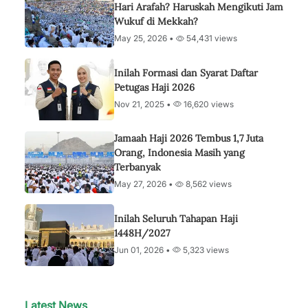
Hari Arafah? Haruskah Mengikuti Jam
Wukuf di Mekkah?
May 25, 2026 •
54,431 views
Inilah Formasi dan Syarat Daftar
Petugas Haji 2026
Nov 21, 2025 •
16,620 views
Jamaah Haji 2026 Tembus 1,7 Juta
Orang, Indonesia Masih yang
Terbanyak
May 27, 2026 •
8,562 views
Inilah Seluruh Tahapan Haji
1448H/2027
Jun 01, 2026 •
5,323 views
Latest News