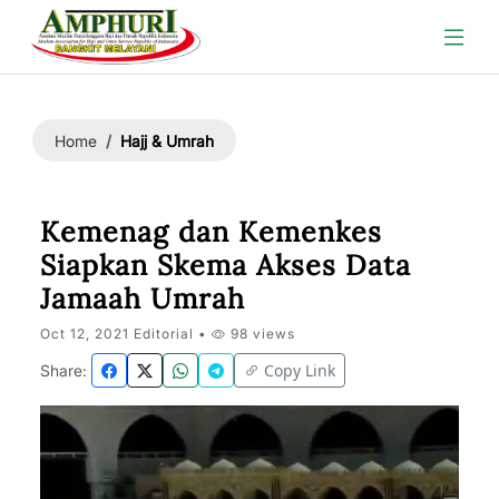
Hajj & Umrah
Home
Kemenag dan Kemenkes
Siapkan Skema Akses Data
Jamaah Umrah
Oct 12, 2021 Editorial •
98 views
Copy Link
Share: