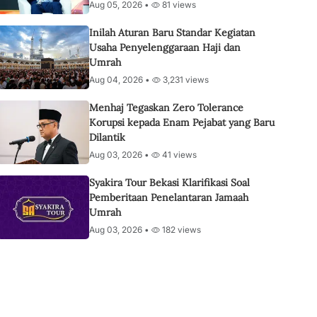
Aug 05, 2026 •
81 views
Inilah Aturan Baru Standar Kegiatan
Usaha Penyelenggaraan Haji dan
Umrah
Aug 04, 2026 •
3,231 views
Menhaj Tegaskan Zero Tolerance
Korupsi kepada Enam Pejabat yang Baru
Dilantik
Aug 03, 2026 •
41 views
Syakira Tour Bekasi Klarifikasi Soal
Pemberitaan Penelantaran Jamaah
Umrah
Aug 03, 2026 •
182 views