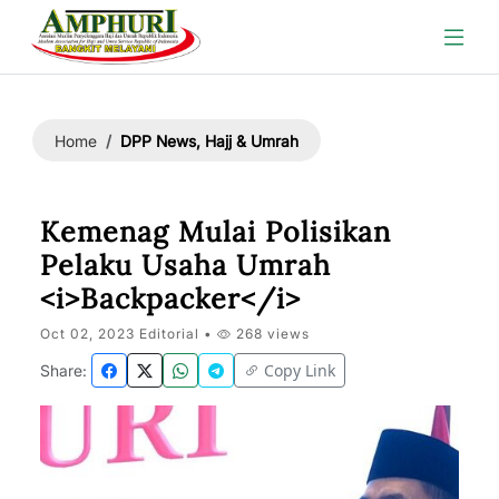
DPP News, Hajj & Umrah
Home
Kemenag Mulai Polisikan
Pelaku Usaha Umrah
<i>Backpacker</i>
Oct 02, 2023 Editorial •
268 views
Copy Link
Share: