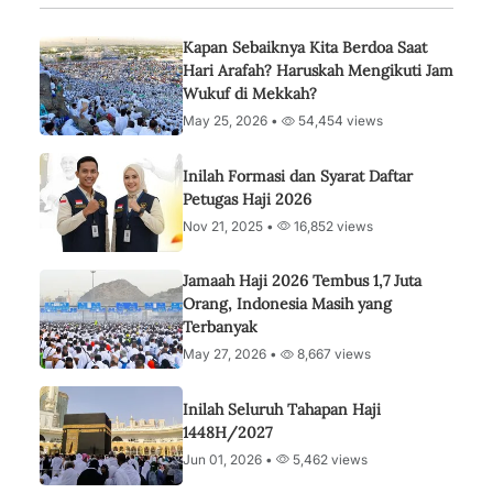
Kapan Sebaiknya Kita Berdoa Saat
Hari Arafah? Haruskah Mengikuti Jam
Wukuf di Mekkah?
May 25, 2026 •
54,454 views
Inilah Formasi dan Syarat Daftar
Petugas Haji 2026
Nov 21, 2025 •
16,852 views
Jamaah Haji 2026 Tembus 1,7 Juta
Orang, Indonesia Masih yang
Terbanyak
May 27, 2026 •
8,667 views
Inilah Seluruh Tahapan Haji
1448H/2027
Jun 01, 2026 •
5,462 views