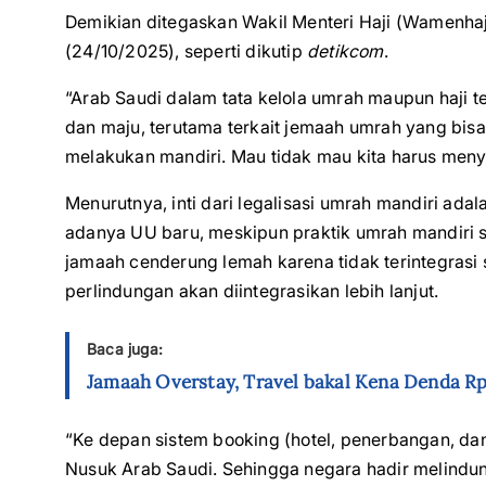
Demikian ditegaskan Wakil Menteri Haji (Wamenhaj
(24/10/2025), seperti dikutip
detikcom
.
“Arab Saudi dalam tata kelola umrah maupun haji 
dan maju, terutama terkait jemaah umrah yang bisa
melakukan mandiri. Mau tidak mau kita harus menye
Menurutnya, inti dari legalisasi umrah mandiri ad
adanya UU baru, meskipun praktik umrah mandiri 
jamaah cenderung lemah karena tidak terintegrasi 
perlindungan akan diintegrasikan lebih lanjut.
Baca juga:
Jamaah Overstay, Travel bakal Kena Denda Rp
“Ke depan sistem booking (hotel, penerbangan, dan
Nusuk Arab Saudi. Sehingga negara hadir melindu