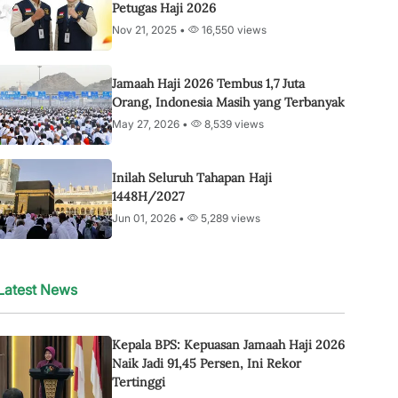
Petugas Haji 2026
Nov 21, 2025 •
16,550 views
Jamaah Haji 2026 Tembus 1,7 Juta
Orang, Indonesia Masih yang Terbanyak
May 27, 2026 •
8,539 views
Inilah Seluruh Tahapan Haji
1448H/2027
Jun 01, 2026 •
5,289 views
Latest News
Kepala BPS: Kepuasan Jamaah Haji 2026
Naik Jadi 91,45 Persen, Ini Rekor
Tertinggi